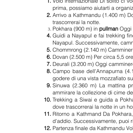
Volo internazionale Di solito ci v
prima, possiamo aiutarti a organiz
Arrivo a Kathmandu (1.400 m) Dopo
trascorrerai la notte.
Pokhara (900 m) in
pullman
Oggi f
Guidi a Nayapul e fai trekking f
Nayapul. Successivamente, cammin
Chommrong (2.140 m) Cammineremo
Dovan (2.500 m) Per circa 5,5 or
Deurali (3.200 m) Oggi camminere
Campo base dell'Annapurna (4.1
godere di una vista mozzafiato su
Sinuwa (2.360 m) La mattina pre
ammirare la collezione di cime de
Trekking a Siwai e guida a Pokha
dove trascorrerai la notte in un ho
Ritorno a Kathmand Da Pokhara, 
d'addio. Successivamente, puoi rila
Partenza finale da Kathmandu Vol