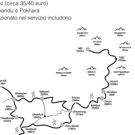
vo (circa 35
/40
euro)
hmandu e Pokhara
ionato nel servizio includono