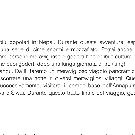
più popolari in Nepal. Durante questa avventura, esp
una serie di cime enormi e mozzafiato. Potrai anche vi
trare persone meravigliose e goderti l'incredibile cultur
che puoi goderti dopo una lunga giornata di trekking!
mandu. Da lì, faremo un meraviglioso viaggio panoramico
rascorrere una notte in diversi meravigliosi villaggi. Q
ccessivamente, visiterai il campo base dell'Annapur
 Siwai. Durante questo tratto finale del viaggio, godra