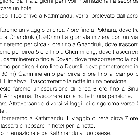
ogliono da 1 a 2 giorni per i voli internazionali a second
zare un hotel.
 il tuo arrivo a Kathmandu, verrai prelevato dall'aerop
aremo un viaggio di circa 7 ore fino a Pokhara, dove tra
ino a Ghandruk (1.940 m) La giornata inizierà con un vi
eremo per circa 4 ore fino a Ghandruk, dove trascorre
 per circa 5 ore fino a Chommrong, dove trascorrerem
e, cammineremo fino a Dovan, dove trascorreremo la not
mo per circa 4 ore fino a Deurali, dove pernotteremo i
30 m) Cammineremo per circa 5 ore fino al campo ba
ll'Himalaya. Trascorreremo la notte in una pensione.
sto faremo un'escursione di circa 6 ore fino a Sinuw
ll'Annapurna. Trascorreremo la notte in una pensione.
ra Attraversando diversi villaggi, ci dirigeremo verso
tel.
torneremo a Kathmandu. Il viaggio durerà circa 7 ore
ssarti e riposare in hotel per la notte.
o internazionale da Kathmandu al tuo paese.