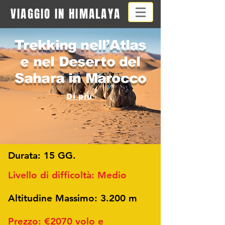
VIAGGIO IN HIMALAYA
Trekking nell’Atlas
e nel Deserto del
Sahara in Marocco
Di più
Durata: 15 GG.
Livello di
difficoltà
: Medio
Altitudine Massimo: 3.200 m
Prezzo: €2070 volo e