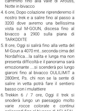
cammino fino alla valle di Arouss,
Notte in bivacco
6 ore, Dopo colazione riprenderemo il
nostro trek e a salire fino al passo a
3200 dove avremo una bellissima
vista sul M-GOUN, discesa fino al
bivacco a 2900 sulla piana di
TARKDDITE
8 ore, Oggi si salirà fino alla vetta del
M-Goun a 4070 mt...seconda cima del
Nordafrica....la salita e lunga ma non
presenta difficoltà e il panorama sarà
emozionante ....si scenderà poi lungo
giaroni fino al bivacco OULILIMIT a
2800mt, P.s. chi non se la sente di
salire in vetta potrà fare il sentiero
basso con i mulattiere
Trekkin
6 / 7 ore, Oggi il trek si
snoderà lungo un paesaggio molto
varie .rocce colorate e continui