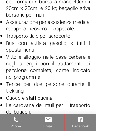
economy con borsa a mano 40cm x
20cm x 25cm. e 20 kg bagaglio stiva
borsone per muli
Assicurazione per assistenza medica,
recupero, ricovero in ospedale.
Trasporto da e per aeroporto
Bus con autista gasolio x tutti i
spostamenti
Vitto e alloggio nelle case berbere e
negli alberghi con il trattamento di
pensione completa, come indicato
nel programma.
Tende per due persone durante il
trekking.
Cuoco e staff cucina.
La carovana dei muli per il trasporto
dei bagagli.
Tre pasti al giorno durante il trekking
(pasti caldi per la colazione e cena e
Phone
Email
Facebook
panini per il pranzo).