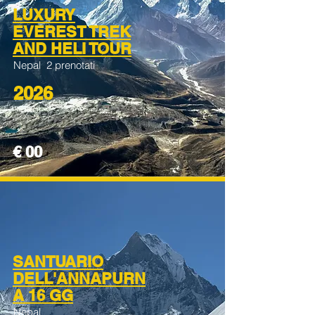
LUXURY
EVEREST TREK
AND HELI TOUR
Nepal 2 prenotati
2026
€ 00
SANTUARIO
DELL'ANNAPURN
A 16 GG
Nepal