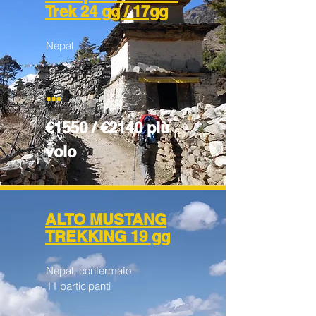
Trek 24 gg / 17gg
Nepal
...
€1550 / €2140 più
volo
ALTO MUSTANG
TREKKING 19 gg
Nepal, confermato
11 participanti