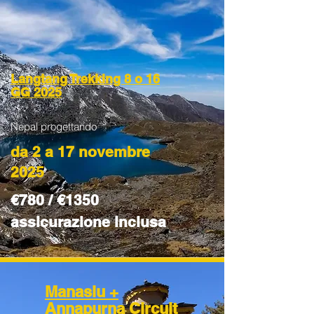
Langtang Trekking 8 o 16
GG 2025
Nepal progettando
da 2 a 17 novembre
2025
€780 / €1350
assicurazione inclusa
Manaslu +
Annapurna Circuit