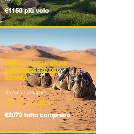
€1150 più volo
TREKKING NELL'ATLAS
E NEL DESERTO DEL
SAHARA
Marocco 7 paticipanti
03 -17 giu 2025
€2070
tutto compreso