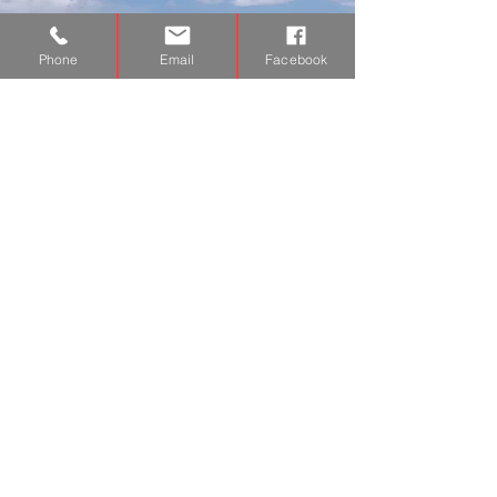
12 - 30 aug
Phone
Email
Facebook
2025
€2050 / €2300
moto / jeep
più
volo
Everest Three Pass
Trek
20 gg
Nepal
€1550 / €2140 più
volo