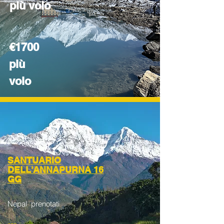
più volo
€1700
più
volo
SANTUARIO
DELL'ANNAPURNA 16
GG
Nepal prenotati
...